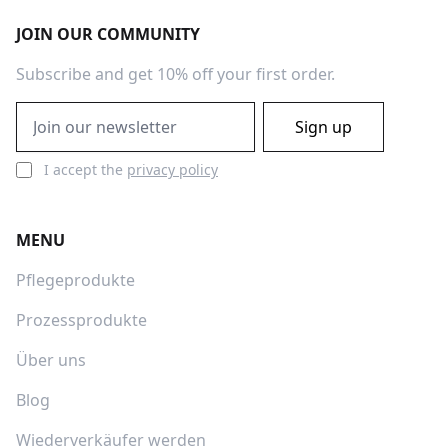
Footer
JOIN OUR COMMUNITY
Subscribe and get 10% off your first order.
Email address
Sign up
I accept the
privacy policy
MENU
Pflegeprodukte
Prozessprodukte
Über uns
Blog
Wiederverkäufer werden