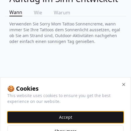
Wann
Wie
Warum
Verwenden Sie Sorry Mom Tattoo Sonnencreme, wann
immer Sie Ihre Tattoos dem Sonnenlicht aussetzen, egal
ob Sie am Strand sind, Outdoor-Aktivitäten nachgehen
oder einfach einen sonnigen Tag genießen.
🍪 Cookies
Clo
This website uses cookies to ensure you get the best
experience on our website.
Empfohlene Produkte
Accept
Unsere meistverkauften und empfohlenen