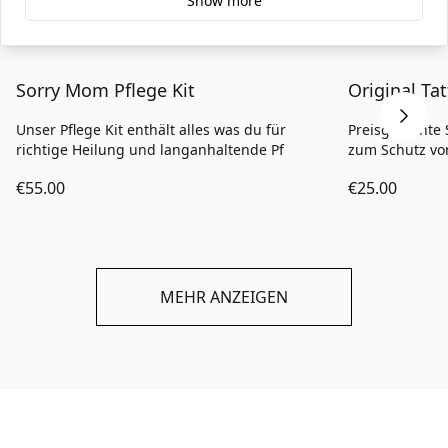
Show more
Produkte. Vertraut von professionellen
Tätowierern und Kunden weltweit
Sorry Mom Pflege Kit
Original T
Unser Pflege Kit enthält alles was du für
Preisgekrönte
richtige Heilung und langanhaltende Pf
zum Schutz vo
€55.00
€25.00
MEHR ANZEIGEN