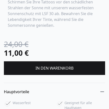
Schirmen Sie Ihre Tattoos vor den schädlichen
Strahlen der Sonne mit unserem wasserfesten
Sonnenschutz mit LSF 30 ab. Bewahren Sie die
Lebendigkeit Ihrer Tinte, während Sie die
Sommersonne genießen.
24,00 €
11,00 €
IN DEN WARENKORB
Hauptvorteile
Wasserfest
Geeignet für alle
Hauttypen