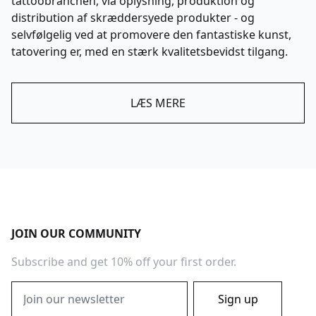
tattoobranchen, via oplysning, produktion og
distribution af skræddersyede produkter - og
selvfølgelig ved at promovere den fantastiske kunst,
tatovering er, med en stærk kvalitetsbevidst tilgang.
LÆS MERE
Footer
JOIN OUR COMMUNITY
Subscribe and get 10% off your first order.
Email address
Sign up