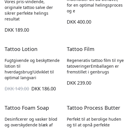
Vores pris-vindende,
for en optimal helingsproces
originale tattoo salve der
og e
sikrer perfekte helings
resultat
DKK 400.00
DKK 189.00
Tattoo Lotion
Tattoo Film
Fugtgivende og beskyttende
Regenerativ tattoo film til nye
lotion til
tatoveringerEmballagen er
hverdagsbrug!Udviklet til
fremstillet i genbrugs
optimal langvari
DKK 239.00
DKK 149.00
DKK 186.00
Tattoo Foam Soap
Tattoo Process Butter
Desinficerer og vasker blod
Perfekt til at berolige huden
og overskydende blæk af
og til at opnå perfekte